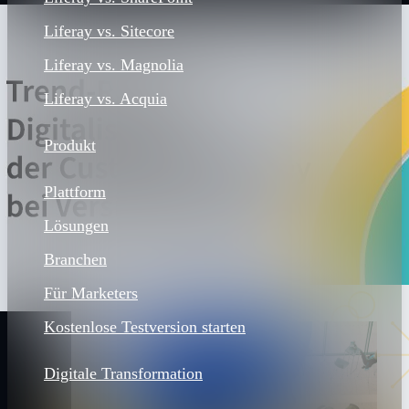
Liferay vs. Sitecore
Liferay vs. Magnolia
Liferay vs. Acquia
Produkt
Plattform
Lösungen
Branchen
Für Marketers
Kostenlose Testversion starten
Digitale Transformation