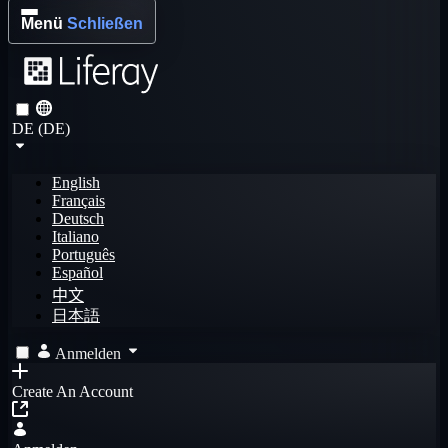
Menü
Schließen
DE (DE)
English
Français
Deutsch
Italiano
Português
Español
中文
日本語
Anmelden
Create An Account