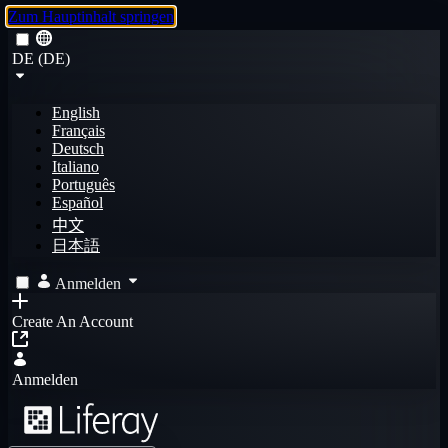
Zum Hauptinhalt springen
DE (DE)
English
Français
Deutsch
Italiano
Português
Español
中文
日本語
Anmelden
Create An Account
Anmelden