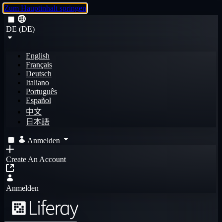
Zum Hauptinhalt springen
DE (DE)
English
Français
Deutsch
Italiano
Português
Español
中文
日本語
Anmelden
Create An Account
Anmelden