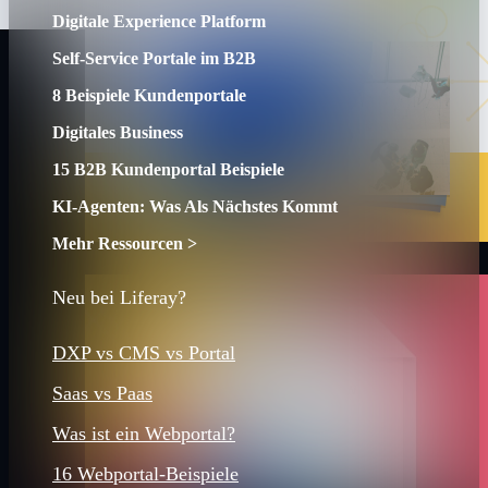
Digitale Experience Platform
Self-Service Portale im B2B
8 Beispiele Kundenportale
Digitales Business
15 B2B Kundenportal Beispiele
KI-Agenten: Was Als Nächstes Kommt
Mehr Ressourcen >
Neu bei Liferay?
DXP vs CMS vs Portal
Saas vs Paas
Was ist ein Webportal?
16 Webportal-Beispiele