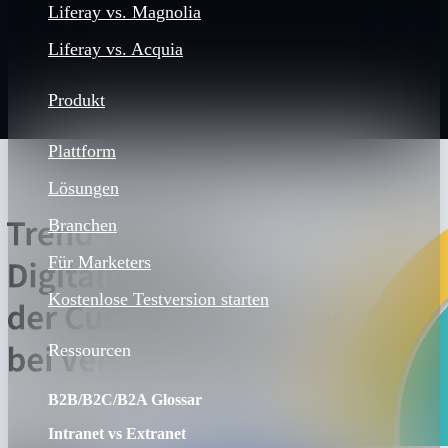
Liferay vs. Magnolia
Liferay vs. Acquia
Produkt
Plattform
Lösungen
Branchen
Für Marketers
Kostenlose Testversion starten
Ressourcen
B2B/B2C/B2A Glossar
Intranet vs Extranet