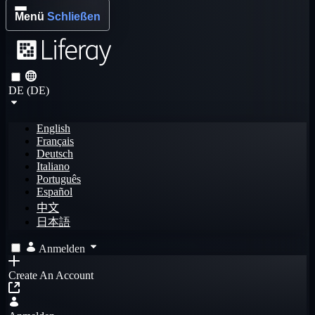
Menü
Schließen
DE (DE)
English
Français
Deutsch
Italiano
Português
Español
中文
日本語
Anmelden
Create An Account