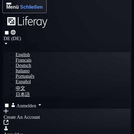
Menü
Schließen
DE (DE)
English
Français
Deutsch
Italiano
Português
Español
中文
日本語
Anmelden
Create An Account