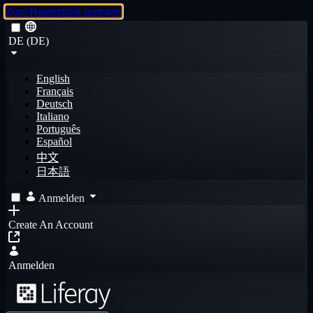
Zum Hauptinhalt springen
DE (DE)
English
Français
Deutsch
Italiano
Português
Español
中文
日本語
Anmelden
Create An Account
Anmelden