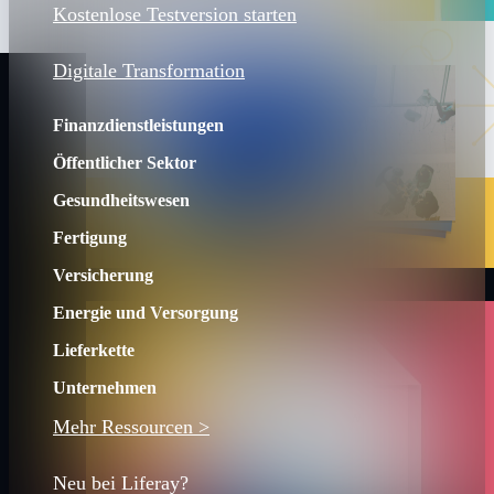
Kostenlose Testversion starten
Digitale Transformation
Finanzdienstleistungen
Öffentlicher Sektor
Gesundheitswesen
Fertigung
Versicherung
Energie und Versorgung
Lieferkette
Unternehmen
Mehr Ressourcen >
Neu bei Liferay?