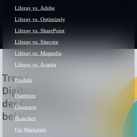
Liferay vs. Adobe
Liferay vs. Optimizely
Liferay vs. SharePoint
Liferay vs. Sitecore
Liferay vs. Magnolia
Liferay vs. Acquia
Produkt
Plattform
Lösungen
Branchen
Für Marketers