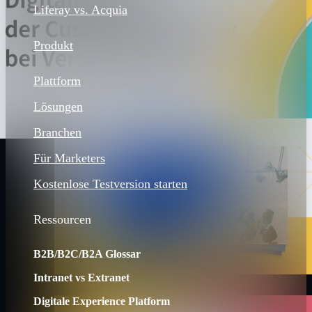
Liferay vs. Acquia
Produkt
Plattform
Lösungen
Branchen
Für Marketers
Kostenlose Testversion starten
Ressourcen
B2B/B2C/B2A Glossar
Intranet vs Extranet
Digitale Experience Platform