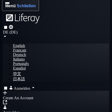
Menü
Schließen
DE (DE)
English
Français
Deutsch
Italiano
Português
Español
中文
日本語
Anmelden
Create An Account