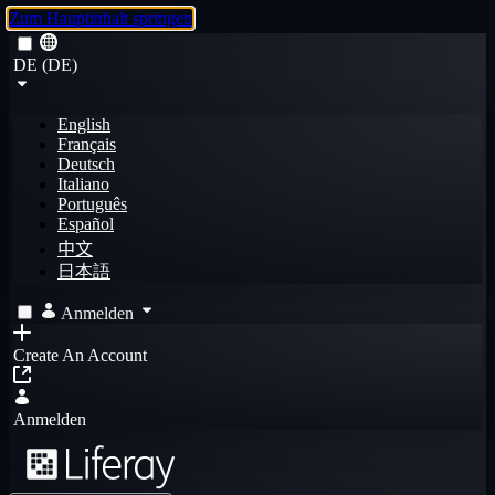
Zum Hauptinhalt springen
DE (DE)
English
Français
Deutsch
Italiano
Português
Español
中文
日本語
Anmelden
Create An Account
Anmelden