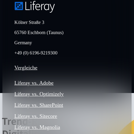
Kölner Straße 3
65760 Eschborn (Taunus)
Germany
+49 (0) 6196-9219300
Vergleiche
Liferay vs. Adobe
Liferay vs. Optimizely
Liferay vs. SharePoint
Liferay vs. Sitecore
Liferay vs. Magnolia