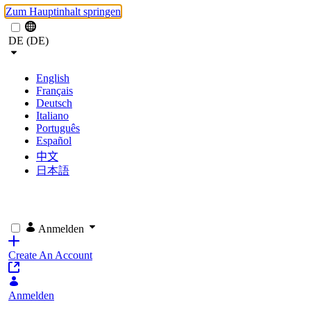
Zum Hauptinhalt springen
DE (DE)
English
Français
Deutsch
Italiano
Português
Español
中文
日本語
Anmelden
Create An Account
Anmelden