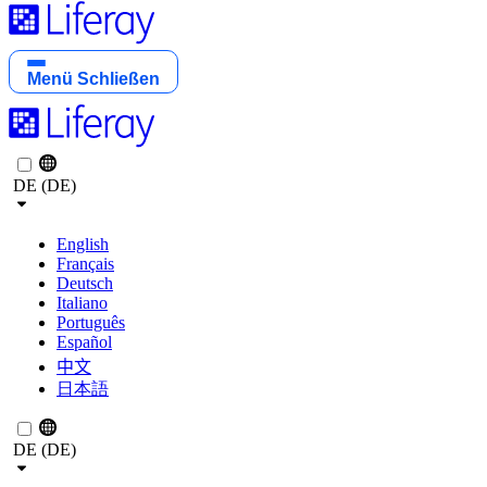
Menü
Schließen
DE (DE)
English
Français
Deutsch
Italiano
Português
Español
中文
日本語
DE (DE)