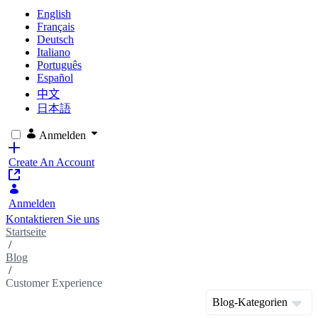
English
Français
Deutsch
Italiano
Português
Español
中文
日本語
Anmelden
Create An Account
Anmelden
Kontaktieren Sie uns
Startseite
/
Blog
/
Customer Experience
Blog-Kategorien