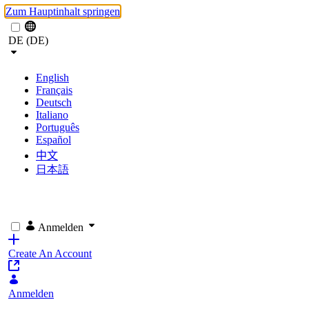
Zum Hauptinhalt springen
DE (DE)
English
Français
Deutsch
Italiano
Português
Español
中文
日本語
Anmelden
Create An Account
Anmelden