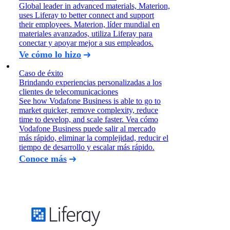
Global leader in advanced materials, Materion,
uses Liferay to better connect and support
their employees. Materion, líder mundial en
materiales avanzados, utiliza Liferay para
conectar y apoyar mejor a sus empleados.
Ve cómo lo hizo
Caso de éxito
Brindando experiencias personalizadas a los
clientes de telecomunicaciones
See how Vodafone Business is able to go to
market quicker, remove complexity, reduce
time to develop, and scale faster. Vea cómo
Vodafone Business puede salir al mercado
más rápido, eliminar la complejidad, reducir el
tiempo de desarrollo y escalar más rápido.
Conoce más