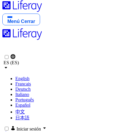
Menú
Cerrar
ES (ES)
English
Français
Deutsch
Italiano
Português
Español
中文
日本語
Iniciar sesión