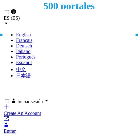
500 portales
Saltar al contenido principal
MIGRACIÓN DE MEDIO MILLAR DE PORTALES
ES (ES)
WEB
English
Français
Deutsch
Italiano
Português
Español
中文
日本語
Iniciar sesión
Create An Account
Entrar