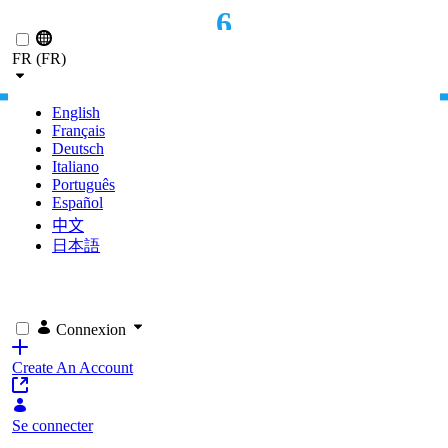
6
Saut au contenu principal
FR (FR)
MOIS JUSQU'AU MVP
English
Français
Deutsch
Italiano
Português
Español
中文
日本語
Connexion
Create An Account
Se connecter