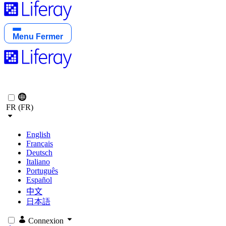
Menu
Fermer
FR (FR)
English
Français
Deutsch
Italiano
Português
Español
中文
日本語
Connexion