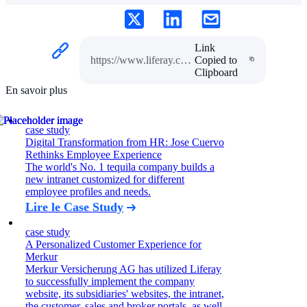
Link
https://www.liferay.com/fr/web/guest/resources/case-studies/douglas
Copied to
Clipboard
En savoir plus
case study
Digital Transformation from HR: Jose Cuervo
Rethinks Employee Experience
The world's No. 1 tequila company builds a
new intranet customized for different
employee profiles and needs.
Lire le Case Study
case study
A Personalized Customer Experience for
Merkur
Merkur Versicherung AG has utilized Liferay
to successfully implement the company
website, its subsidiaries' websites, the intranet,
the customer, sales and broker portals, as well