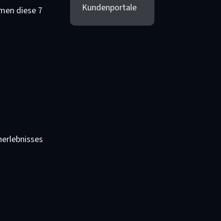
Kundenportale
hmen diese 7
nerlebnisses