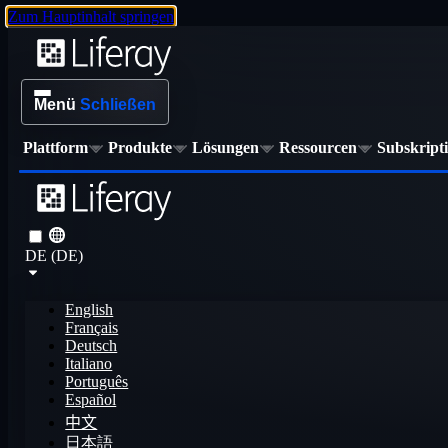
Zum Hauptinhalt springen
Menü
Schließen
Plattform
Produkte
Lösungen
Ressourcen
Subskript
DE (DE)
English
Français
Deutsch
Italiano
Português
Español
中文
日本語