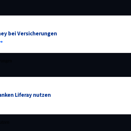
ney bei Versicherungen
erungen
anken Liferay nutzen
utzen