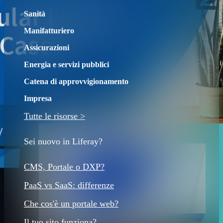
Sanità
Manifatturiero
Assicurazioni
Energia e servizi pubblici
Catena di approvvigionamento
Impresa
Tutte le risorse >
Sei nuovo in Liferay?
CMS, Portale o DXP?
PaaS vs SaaS: differenze
Che cos'è un portale web?
Il tuo sito funziona?