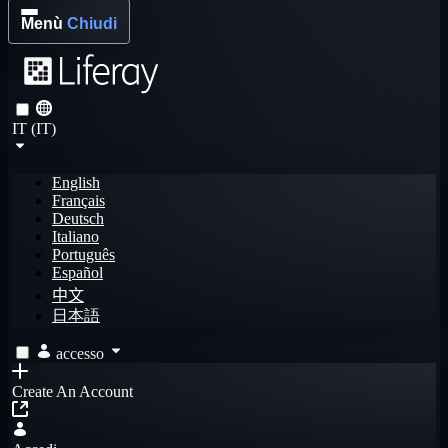
Menù
Chiudi
IT (IT)
English
Français
Deutsch
Italiano
Português
Español
中文
日本語
accesso
Create An Account