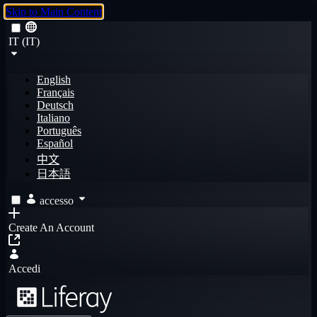
Skip to Main Content
IT (IT)
English
Français
Deutsch
Italiano
Português
Español
中文
日本語
accesso
Create An Account
Accedi