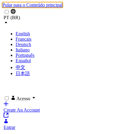
Pular para o Conteúdo principal
PT (BR)
English
Français
Deutsch
Italiano
Português
Español
中文
日本語
Acesso
Create An Account
Entrar