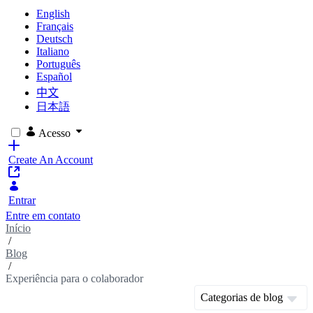
English
Français
Deutsch
Italiano
Português
Español
中文
日本語
Acesso
Create An Account
Entrar
Entre em contato
Início
/
Blog
/
Experiência para o colaborador
Categorias de blog