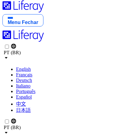
Menu
Fechar
PT (BR)
English
Français
Deutsch
Italiano
Português
Español
中文
日本語
PT (BR)