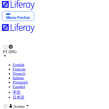
Menu
Fechar
PT (BR)
English
Français
Deutsch
Italiano
Português
Español
中文
日本語
Acesso