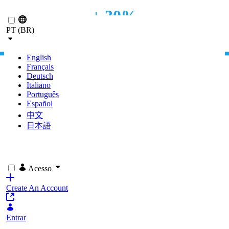
Pular para o Conteúdo principal
+ 30%
PT (BR)
INCREMENTO DEL TRÁFICO ORGÁNICO
English
Français
Deutsch
Italiano
Português
Español
中文
日本語
Acesso
Create An Account
Entrar