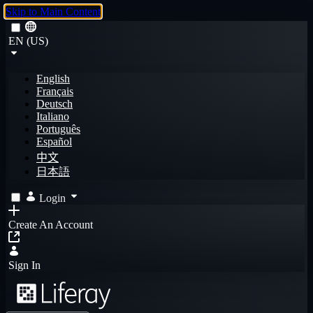
Skip to Main Content
EN (US)
English
Français
Deutsch
Italiano
Português
Español
中文
日本語
Login
Create An Account
Sign In