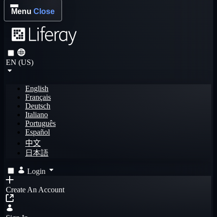
Menu
Close
EN (US)
English
Français
Deutsch
Italiano
Português
Español
中文
日本語
Login
Create An Account