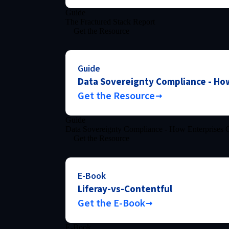
Guide
The Fractured Stack Report
Get the Resource
Guide
Data Sovereignty Compliance - How
Get the Resource
Guide
Data Sovereignty Compliance - How Enterprises C
Get the Resource
E-Book
Liferay-vs-Contentful
Get the E-Book
E-Book