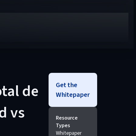
Get the
otal de
Whitepaper
d vs
Resource
Types
Whitepaper