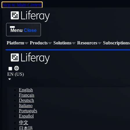
Skip to Main Content
Menu
Close
Platform
Products
Solutions
Resources
Subscriptions
EN (US)
English
Français
Deutsch
Italiano
Português
Español
中文
日本語