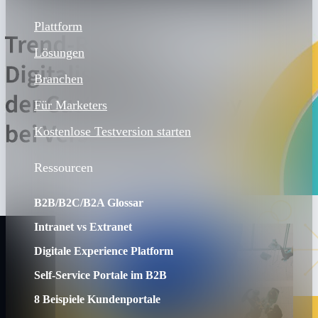
Plattform
Lösungen
Branchen
Für Marketers
Kostenlose Testversion starten
Ressourcen
B2B/B2C/B2A Glossar
Intranet vs Extranet
Digitale Experience Platform
Self-Service Portale im B2B
8 Beispiele Kundenportale