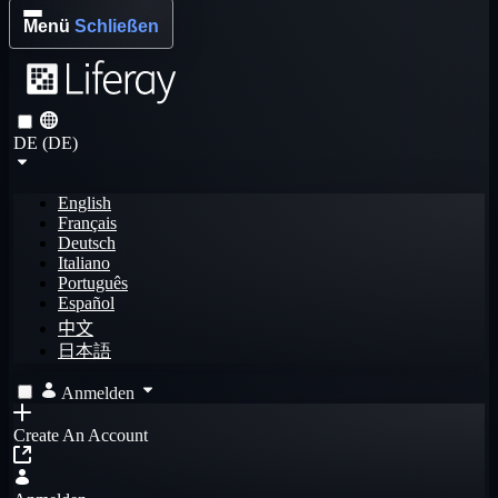
Menü
Schließen
DE (DE)
English
Français
Deutsch
Italiano
Português
Español
中文
日本語
Anmelden
Create An Account