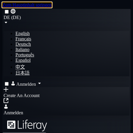
Zum Hauptinhalt springen
DE (DE)
English
Français
Deutsch
Italiano
Português
Español
中文
日本語
Anmelden
Create An Account
Anmelden