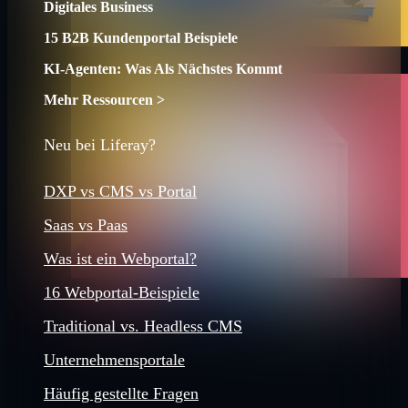
Digitales Business
15 B2B Kundenportal Beispiele
KI-Agenten: Was Als Nächstes Kommt
Mehr Ressourcen >
Neu bei Liferay?
DXP vs CMS vs Portal
Saas vs Paas
Was ist ein Webportal?
16 Webportal-Beispiele
Traditional vs. Headless CMS
Unternehmensportale
Häufig gestellte Fragen