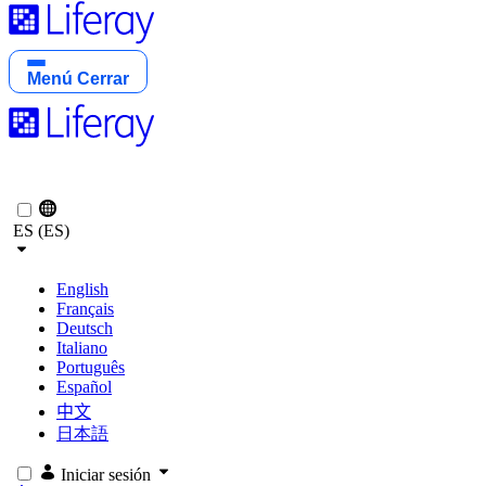
Menú
Cerrar
ES (ES)
English
Français
Deutsch
Italiano
Português
Español
中文
日本語
Iniciar sesión