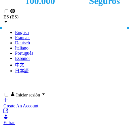
100.000
Seguros
Saltar al contenido principal
TRABAJADORES
INDUSTRIA
ES (ES)
PROTEGIDOS
English
Français
Deutsch
Italiano
Português
Español
中文
日本語
Iniciar sesión
Create An Account
Entrar