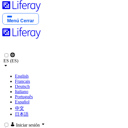
Menú
Cerrar
ES (ES)
English
Français
Deutsch
Italiano
Português
Español
中文
日本語
Iniciar sesión