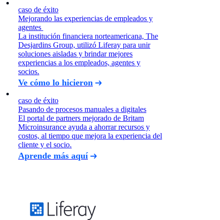
caso de éxito
Mejorando las experiencias de empleados y
agentes
La institución financiera norteamericana, The
Desjardins Group, utilizó Liferay para unir
soluciones aisladas y brindar mejores
experiencias a los empleados, agentes y
socios.
Ve cómo lo hicieron
caso de éxito
Pasando de procesos manuales a digitales
El portal de partners mejorado de Britam
Microinsurance ayuda a ahorrar recursos y
costos, al tiempo que mejora la experiencia del
cliente y el socio.
Aprende más aquí