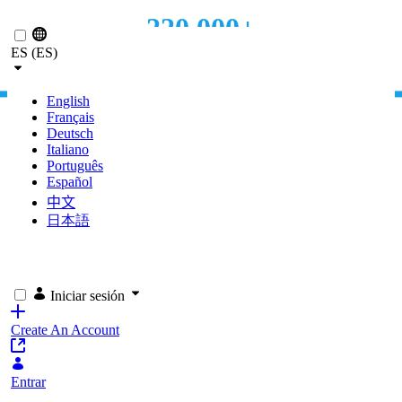
Saltar al contenido principal
220.000+
ES (ES)
TOTAL DE USUARIOS
English
Français
Deutsch
Italiano
Português
Español
中文
日本語
Iniciar sesión
Create An Account
Entrar