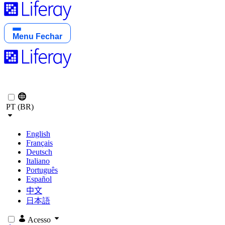
Menu
Fechar
PT (BR)
English
Français
Deutsch
Italiano
Português
Español
中文
日本語
Acesso