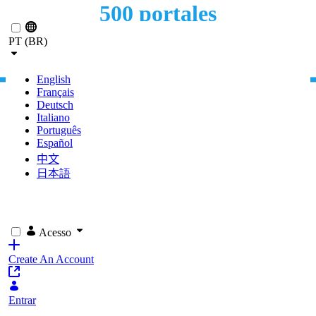
500 portales
Pular para o Conteúdo principal
MIGRACIÓN DE MEDIO MILLAR DE PORTALES
PT (BR)
WEB
English
Français
Deutsch
Italiano
Português
Español
中文
日本語
Acesso
Create An Account
Entrar