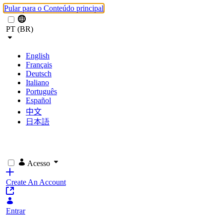
Pular para o Conteúdo principal
PT (BR)
English
Français
Deutsch
Italiano
Português
Español
中文
日本語
Acesso
Create An Account
Entrar