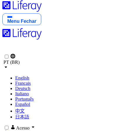
Menu
Fechar
PT (BR)
English
Français
Deutsch
Italiano
Português
Español
中文
日本語
Acesso