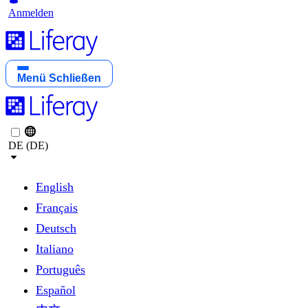
Anmelden
Menü
Schließen
DE (DE)
English
Français
Deutsch
Italiano
Português
Español