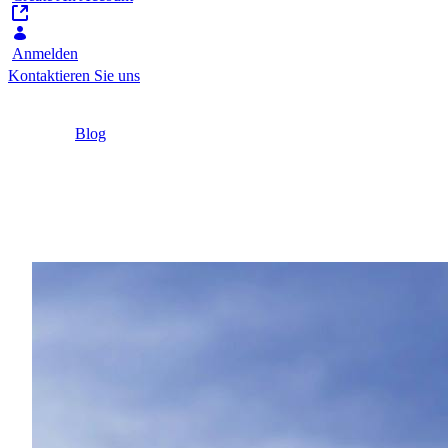
Anmelden
Kontaktieren Sie uns
Home
/
Blog
/
Die 6 wichtigsten Vorteile von Cloud-Software-
Lösungen
4 Minuten
Die 6 wichtigsten Vort
Erfahren Sie mehr über die Vorteile von Cloud-