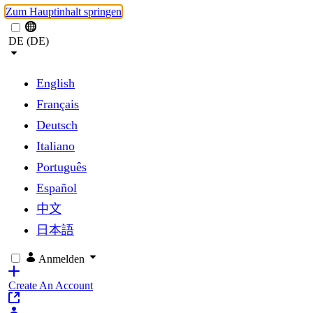
Zum Hauptinhalt springen
DE (DE)
English
Français
Deutsch
Italiano
Português
Español
中文
日本語
Anmelden
Create An Account