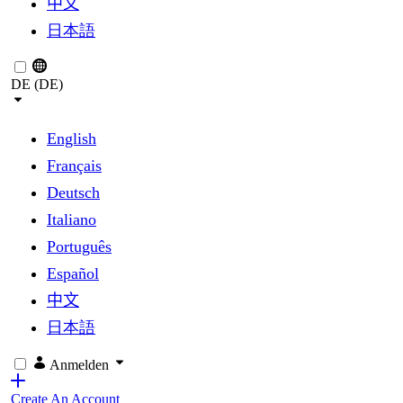
中文
日本語
DE (DE)
English
Français
Deutsch
Italiano
Português
Español
中文
日本語
Anmelden
Create An Account