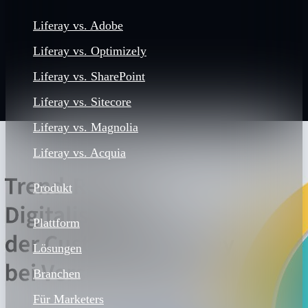
Liferay vs. Adobe
Liferay vs. Optimizely
Liferay vs. SharePoint
Liferay vs. Sitecore
Liferay vs. Magnolia
Liferay vs. Acquia
Produkt
Plattform
Lösungen
Branchen
Für Marketers