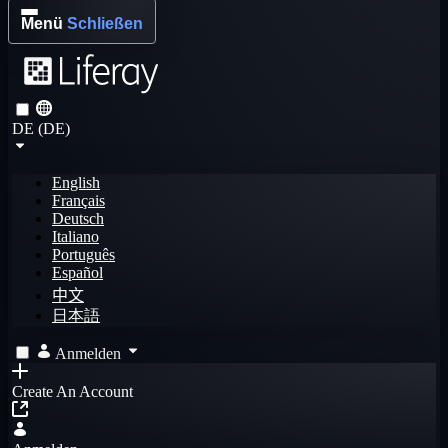
Menü
Schließen
DE (DE)
English
Français
Deutsch
Italiano
Português
Español
中文
日本語
Anmelden
Create An Account