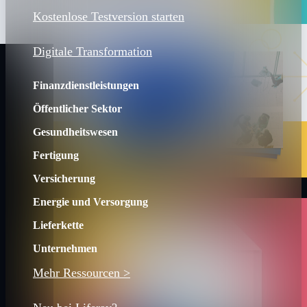
Kostenlose Testversion starten
Digitale Transformation
Finanzdienstleistungen
Öffentlicher Sektor
Gesundheitswesen
Fertigung
Versicherung
Energie und Versorgung
Lieferkette
Unternehmen
Mehr Ressourcen >