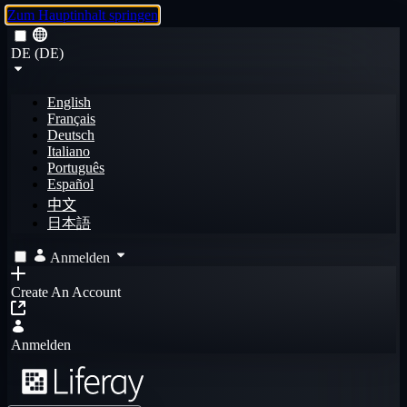
Zum Hauptinhalt springen
DE (DE)
English
Français
Deutsch
Italiano
Português
Español
中文
日本語
Anmelden
Create An Account
Anmelden