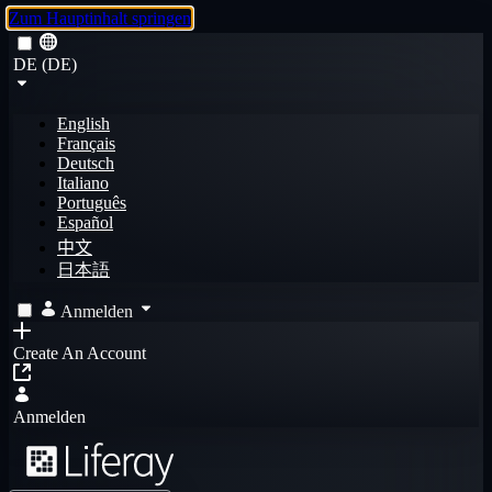
Zum Hauptinhalt springen
DE (DE)
English
Français
Deutsch
Italiano
Português
Español
中文
日本語
Anmelden
Create An Account
Anmelden