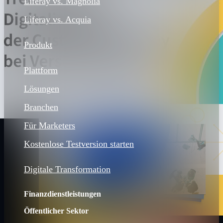
Liferay vs. Magnolia
Liferay vs. Acquia
Produkt
Plattform
Lösungen
Branchen
Für Marketers
Kostenlose Testversion starten
Digitale Transformation
Finanzdienstleistungen
Öffentlicher Sektor