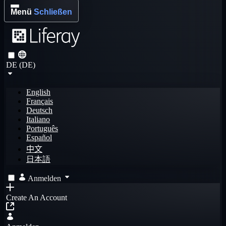
Menü
Schließen
DE (DE)
English
Français
Deutsch
Italiano
Português
Español
中文
日本語
Anmelden
Create An Account