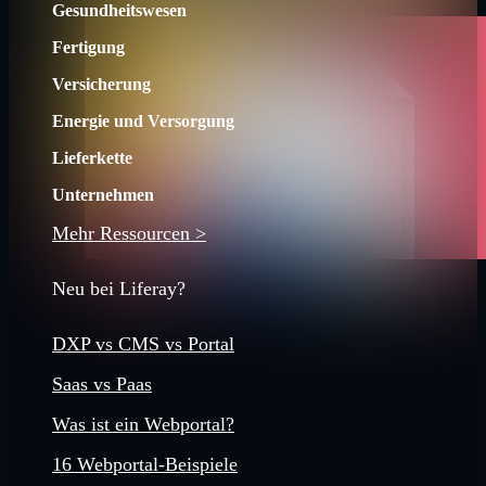
Gesundheitswesen
Fertigung
Versicherung
Energie und Versorgung
Lieferkette
Unternehmen
Mehr Ressourcen >
Neu bei Liferay?
DXP vs CMS vs Portal
Saas vs Paas
Was ist ein Webportal?
16 Webportal-Beispiele