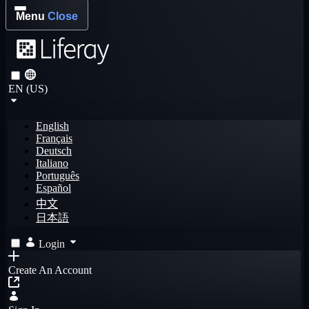
Menu
Close
EN (US)
English
Français
Deutsch
Italiano
Português
Español
中文
日本語
Login
Create An Account