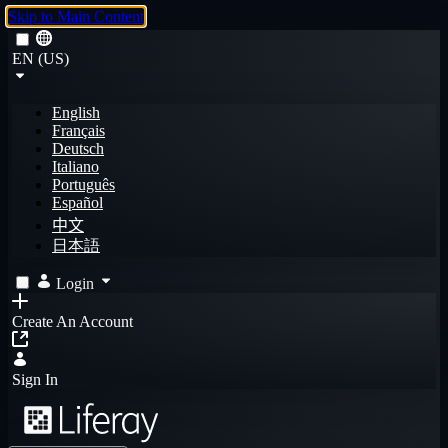
Skip to Main Content
EN (US)
English
Français
Deutsch
Italiano
Português
Español
中文
日本語
Login
Create An Account
Sign In