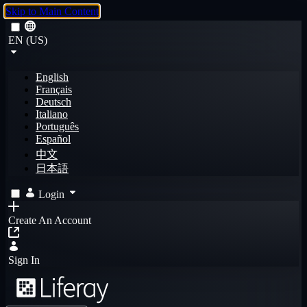
Skip to Main Content
EN (US)
English
Français
Deutsch
Italiano
Português
Español
中文
日本語
Login
Create An Account
Sign In