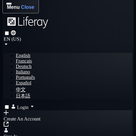
Menu
Close
EN (US)
English
Français
Deutsch
Italiano
Português
Español
中文
日本語
Login
Create An Account