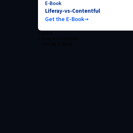
E-Book
Liferay-vs-Contentful
Get the E-Book
E-Book
Liferay-vs-Contentful
Get the E-Book