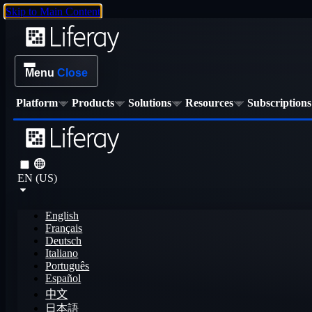
Skip to Main Content
Menu
Close
Platform
Products
Solutions
Resources
Subscriptions
EN (US)
English
Français
Deutsch
Italiano
Português
Español
中文
日本語