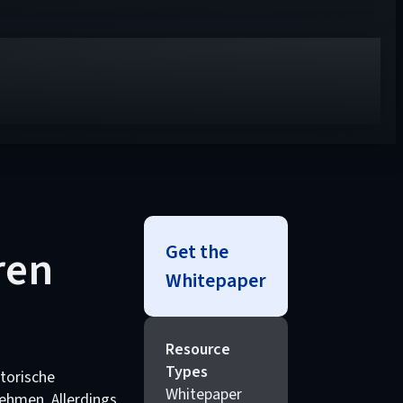
Get the
ren
Whitepaper
Resource
Types
torische
Whitepaper
hmen. Allerdings