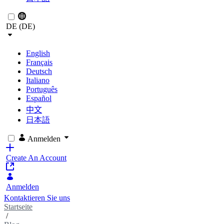
DE (DE)
English
Français
Deutsch
Italiano
Português
Español
中文
日本語
Anmelden
Create An Account
Anmelden
Kontaktieren Sie uns
Startseite
/