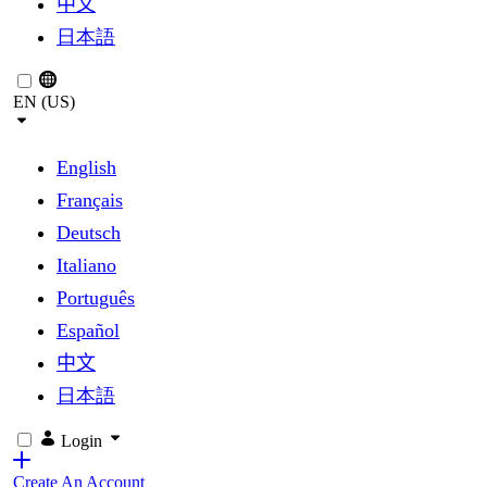
中文
日本語
EN (US)
English
Français
Deutsch
Italiano
Português
Español
中文
日本語
Login
Create An Account