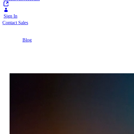
Sign In
Contact Sales
Home
/
Blog
/
La evolución de la experiencia digital: del sitio
web estático a un ecosistema ágil y
personalizado, destaca hiberus
2 Minutes
La evolución de la exper