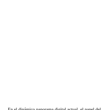
En el dinámico panorama digital actual, el papel del