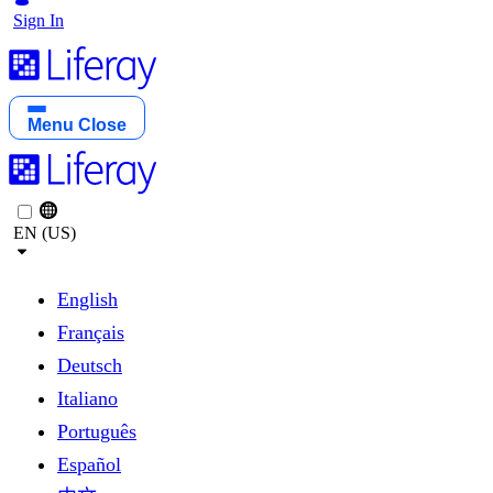
Sign In
Menu
Close
EN (US)
English
Français
Deutsch
Italiano
Português
Español