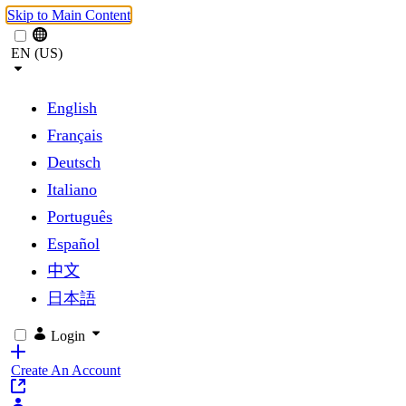
Skip to Main Content
EN (US)
English
Français
Deutsch
Italiano
Português
Español
中文
日本語
Login
Create An Account