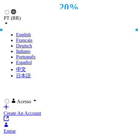
20%
Pular para o Conteúdo principal
PT (BR)
DE REDUÇÃO DE RECURSOS
English
Français
Deutsch
Italiano
Português
Español
中文
日本語
Acesso
Create An Account
Entrar