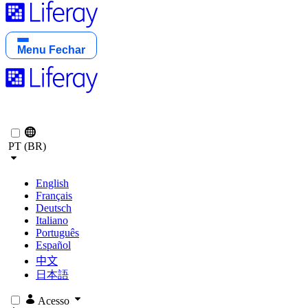
Menu
Fechar
PT (BR)
English
Français
Deutsch
Italiano
Português
Español
中文
日本語
Acesso