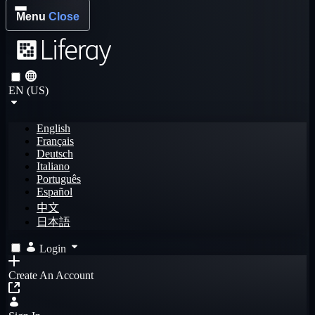
Menu
Close
EN (US)
English
Français
Deutsch
Italiano
Português
Español
中文
日本語
Login
Create An Account