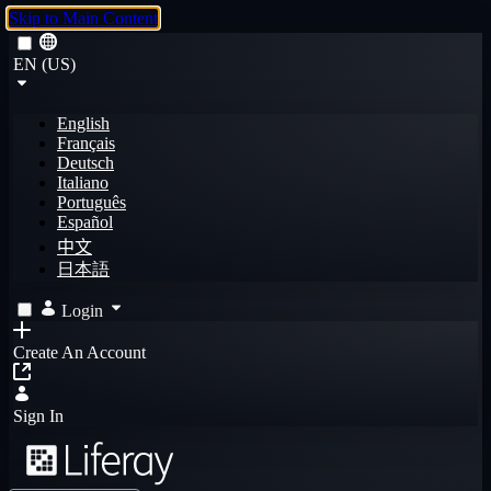
Skip to Main Content
EN (US)
English
Français
Deutsch
Italiano
Português
Español
中文
日本語
Login
Create An Account
Sign In