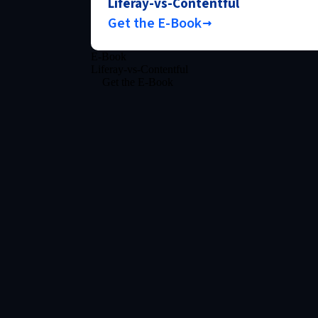
Liferay-vs-Contentful
Get the E-Book
E-Book
Liferay-vs-Contentful
Get the E-Book