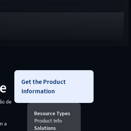
Get the Product
ce
Information
ção de
Resource Types
Product Info
m a
Solutions