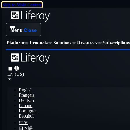
Skip to Main Content
Menu
Close
Platform
Products
Solutions
Resources
Subscriptions
EN (US)
English
Français
Deutsch
Italiano
Português
Español
中文
日本語