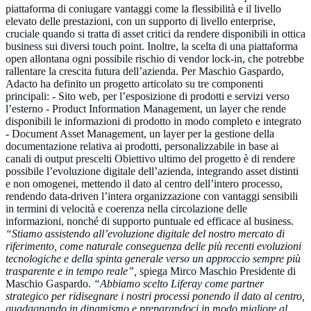
piattaforma di coniugare vantaggi come la flessibilità e il livello
elevato delle prestazioni, con un supporto di livello enterprise,
cruciale quando si tratta di asset critici da rendere disponibili in ottica
business sui diversi touch point. Inoltre, la scelta di una piattaforma
open allontana ogni possibile rischio di vendor lock-in, che potrebbe
rallentare la crescita futura dell’azienda. Per Maschio Gaspardo,
Adacto ha definito un progetto articolato su tre componenti
principali: - Sito web, per l’esposizione di prodotti e servizi verso
l’esterno - Product Information Management, un layer che rende
disponibili le informazioni di prodotto in modo completo e integrato
- Document Asset Management, un layer per la gestione della
documentazione relativa ai prodotti, personalizzabile in base ai
canali di output prescelti Obiettivo ultimo del progetto è di rendere
possibile l’evoluzione digitale dell’azienda, integrando asset distinti
e non omogenei, mettendo il dato al centro dell’intero processo,
rendendo data-driven l’intera organizzazione con vantaggi sensibili
in termini di velocità e coerenza nella circolazione delle
informazioni, nonché di supporto puntuale ed efficace al business.
“Stiamo assistendo all’evoluzione digitale del nostro mercato di
riferimento, come naturale conseguenza delle più recenti evoluzioni
tecnologiche e della spinta generale verso un approccio sempre più
trasparente e in tempo reale”,
spiega Mirco Maschio Presidente di
Maschio Gaspardo.
“Abbiamo scelto Liferay come partner
strategico per ridisegnare i nostri processi ponendo il dato al centro,
guadagnando in dinamismo e preparandoci in modo migliore al