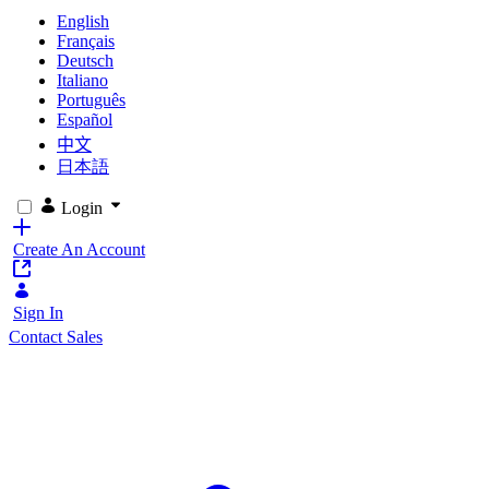
English
Français
Deutsch
Italiano
Português
Español
中文
日本語
Login
Create An Account
Sign In
Contact Sales