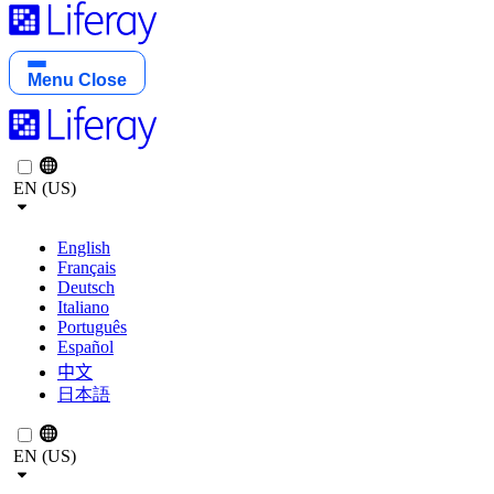
Menu
Close
EN (US)
English
Français
Deutsch
Italiano
Português
Español
中文
日本語
EN (US)