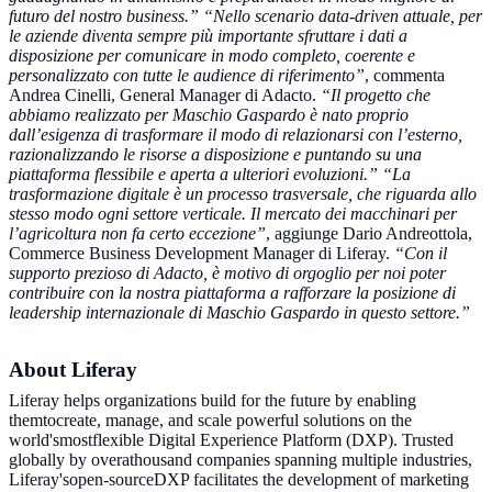
futuro del nostro business.”
“Nello scenario data-driven attuale, per
le aziende diventa sempre più importante sfruttare i dati a
disposizione per comunicare in modo completo, coerente e
personalizzato con tutte le audience di riferimento”
, commenta
Andrea Cinelli, General Manager di Adacto.
“Il progetto che
abbiamo realizzato per Maschio Gaspardo è nato proprio
dall’esigenza di trasformare il modo di relazionarsi con l’esterno,
razionalizzando le risorse a disposizione e puntando su una
piattaforma flessibile e aperta a ulteriori evoluzioni.”
“La
trasformazione digitale è un processo trasversale, che riguarda allo
stesso modo ogni settore verticale. Il mercato dei macchinari per
l’agricoltura non fa certo eccezione”
, aggiunge Dario Andreottola,
Commerce Business Development Manager di Liferay.
“Con il
supporto prezioso di Adacto, è motivo di orgoglio per noi poter
contribuire con la nostra piattaforma a rafforzare la posizione di
leadership internazionale di Maschio Gaspardo in questo settore.”
About Liferay
Liferay helps organizations build for the future by enabling
themtocreate, manage, and scale powerful solutions on the
world'smostflexible Digital Experience Platform (DXP). Trusted
globally by overathousand companies spanning multiple industries,
Liferay'sopen-sourceDXP facilitates the development of marketing