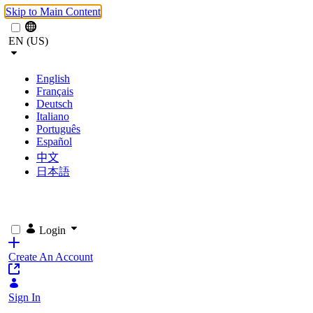
Skip to Main Content
EN (US)
English
Français
Deutsch
Italiano
Português
Español
中文
日本語
Login
Create An Account
Sign In