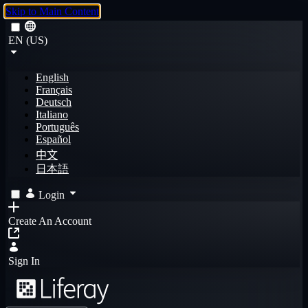
Skip to Main Content
EN (US)
English
Français
Deutsch
Italiano
Português
Español
中文
日本語
Login
Create An Account
Sign In