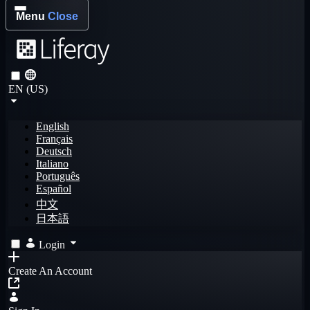
Menu
Close
EN (US)
English
Français
Deutsch
Italiano
Português
Español
中文
日本語
Login
Create An Account