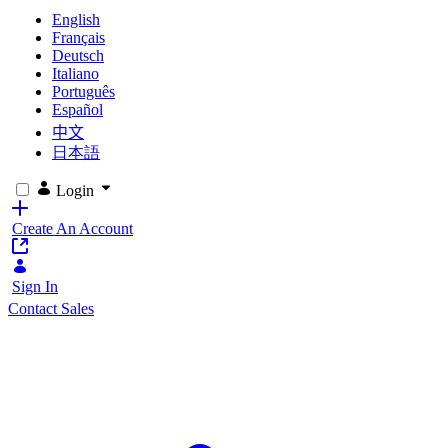
English
Français
Deutsch
Italiano
Português
Español
中文
日本語
Login
Create An Account
Sign In
Contact Sales