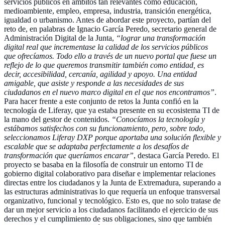
servicios públicos en ámbitos tan relevantes como educación,
medioambiente, empleo, empresa, industria, transición energética,
igualdad o urbanismo. Antes de abordar este proyecto, partían del
reto de, en palabras de Ignacio García Peredo, secretario general de
Administración Digital de la Junta,
“lograr una transformación
digital real que incrementase la calidad de los servicios públicos
que ofrecíamos. Todo ello a través de un nuevo portal que fuese un
reflejo de lo que queremos transmitir también como entidad, es
decir, accesibilidad, cercanía, agilidad y apoyo. Una entidad
amigable, que asiste y responde a las necesidades de sus
ciudadanos en el nuevo marco digital en el que nos encontramos”
.
Para hacer frente a este conjunto de retos la Junta confió en la
tecnología de Liferay, que ya estaba presente en su ecosistema TI de
la mano del gestor de contenidos.
“Conocíamos la tecnología y
estábamos satisfechos con su funcionamiento, pero, sobre todo,
seleccionamos Liferay DXP porque aportaba una solución flexible y
escalable que se adaptaba perfectamente a los desafíos de
transformación que queríamos encarar”
, destaca García Peredo. El
proyecto se basaba en la filosofía de construir un entorno TI de
gobierno digital colaborativo para diseñar e implementar relaciones
directas entre los ciudadanos y la Junta de Extremadura, superando a
las estructuras administrativas lo que requería un enfoque transversal
organizativo, funcional y tecnológico. Esto es, que no solo tratase de
dar un mejor servicio a los ciudadanos facilitando el ejercicio de sus
derechos y el cumplimiento de sus obligaciones, sino que también