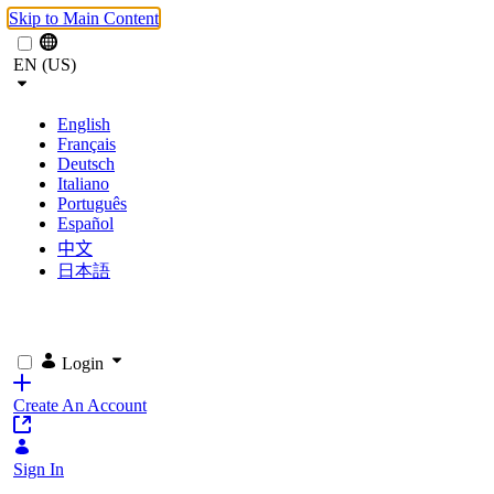
Skip to Main Content
EN (US)
English
Français
Deutsch
Italiano
Português
Español
中文
日本語
Login
Create An Account
Sign In