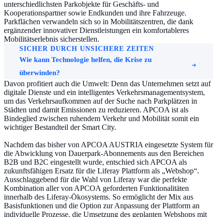
unterschiedlichsten Parkobjekte für Geschäfts- und
Kooperationspartner sowie Endkunden und ihre Fahrzeuge.
Parkflächen verwandeln sich so in Mobilitätszentren, die dank
ergänzender innovativer Dienstleistungen ein komfortableres
Mobilitätserlebnis sicherstellen.
SICHER DURCH UNSICHERE ZEITEN
Wie kann Technologie helfen, die Krise zu
überwinden?
Davon profitiert auch die Umwelt: Denn das Unternehmen setzt auf
digitale Dienste und ein intelligentes Verkehrsmanagementsystem,
um das Verkehrsaufkommen auf der Suche nach Parkplätzen in
Städten und damit Emissionen zu reduzieren. APCOA ist als
Bindeglied zwischen ruhendem Verkehr und Mobilität somit ein
wichtiger Bestandteil der Smart City.
Nachdem das bisher von APCOA AUSTRIA eingesetzte System für
die Abwicklung von Dauerpark-Abonnements aus den Bereichen
B2B und B2C eingestellt wurde, entschied sich APCOA als
zukunftsfähigen Ersatz für die Liferay Plattform als „Webshop“.
Ausschlaggebend für die Wahl von Liferay war die perfekte
Kombination aller von APCOA geforderten Funktionalitäten
innerhalb des Liferay-Ökosystems. So ermöglicht der Mix aus
Basisfunktionen und die Option zur Anpassung der Plattform an
individuelle Prozesse, die Umsetzung des geplanten Webshops mit