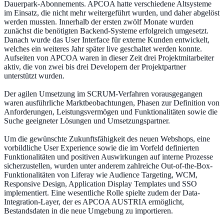
Dauerpark-Abonnements. APCOA hatte verschiedene Altsysteme
im Einsatz, die nicht mehr weitergeführt wurden, und daher abgelöst
werden mussten. Innerhalb der ersten zwölf Monate wurden
zunächst die benötigten Backend-Systeme erfolgreich umgesetzt.
Danach wurde das User Interface für externe Kunden entwickelt,
welches ein weiteres Jahr später live geschaltet werden konnte.
Aufseiten von APCOA waren in dieser Zeit drei Projektmitarbeiter
aktiv, die von zwei bis drei Developern der Projektpartner
unterstützt wurden.
Der agilen Umsetzung im SCRUM-Verfahren vorausgegangen
waren ausführliche Marktbeobachtungen, Phasen zur Definition von
Anforderungen, Leistungsvermögen und Funktionalitäten sowie die
Suche geeigneter Lösungen und Umsetzungspartner.
Um die gewünschte Zukunftsfähigkeit des neuen Webshops, eine
vorbildliche User Experience sowie die im Vorfeld definierten
Funktionalitäten und positiven Auswirkungen auf interne Prozesse
sicherzustellen, wurden unter anderem zahlreiche Out-of-the-Box-
Funktionalitäten von Liferay wie Audience Targeting, WCM,
Responsive Design, Application Display Templates und SSO
implementiert. Eine wesentliche Rolle spielte zudem der Data-
Integration-Layer, der es APCOA AUSTRIA ermöglicht,
Bestandsdaten in die neue Umgebung zu importieren.