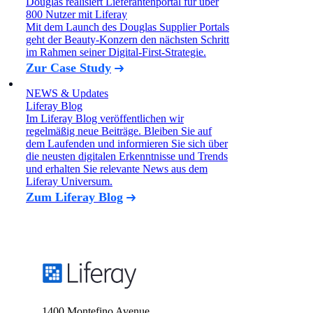
Douglas realisiert Lieferantenportal für über
800 Nutzer mit Liferay
Mit dem Launch des Douglas Supplier Portals
geht der Beauty-Konzern den nächsten Schritt
im Rahmen seiner Digital-First-Strategie.
Zur Case Study
NEWS & Updates
Liferay Blog
Im Liferay Blog veröffentlichen wir
regelmäßig neue Beiträge. Bleiben Sie auf
dem Laufenden und informieren Sie sich über
die neusten digitalen Erkenntnisse und Trends
und erhalten Sie relevante News aus dem
Liferay Universum.
Zum Liferay Blog
1400 Montefino Avenue