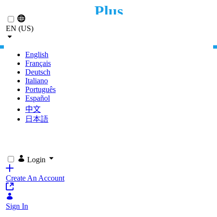
Plus
Skip to Main Content
EN (US)
BEIM NEUGESCHÄFT
English
Français
Deutsch
Italiano
Português
Español
中文
日本語
Login
Create An Account
Sign In