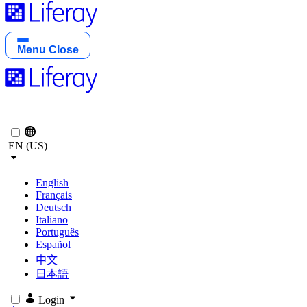
Menu
Close
EN (US)
English
Français
Deutsch
Italiano
Português
Español
中文
日本語
Login