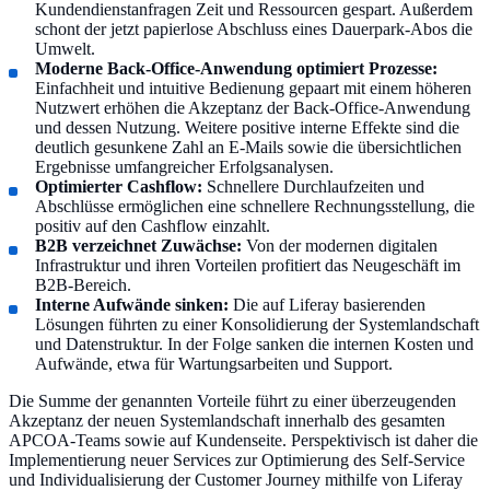
Kundendienstanfragen Zeit und Ressourcen gespart. Außerdem
schont der jetzt papierlose Abschluss eines Dauerpark-Abos die
Umwelt.
Moderne Back-Office-Anwendung optimiert Prozesse:
Einfachheit und intuitive Bedienung gepaart mit einem höheren
Nutzwert erhöhen die Akzeptanz der Back-Office-Anwendung
und dessen Nutzung. Weitere positive interne Effekte sind die
deutlich gesunkene Zahl an E-Mails sowie die übersichtlichen
Ergebnisse umfangreicher Erfolgsanalysen.
Optimierter Cashflow:
Schnellere Durchlaufzeiten und
Abschlüsse ermöglichen eine schnellere Rechnungsstellung, die
positiv auf den Cashflow einzahlt.
B2B verzeichnet Zuwächse:
Von der modernen digitalen
Infrastruktur und ihren Vorteilen profitiert das Neugeschäft im
B2B-Bereich.
Interne Aufwände sinken:
Die auf Liferay basierenden
Lösungen führten zu einer Konsolidierung der Systemlandschaft
und Datenstruktur. In der Folge sanken die internen Kosten und
Aufwände, etwa für Wartungsarbeiten und Support.
Die Summe der genannten Vorteile führt zu einer überzeugenden
Akzeptanz der neuen Systemlandschaft innerhalb des gesamten
APCOA-Teams sowie auf Kundenseite. Perspektivisch ist daher die
Implementierung neuer Services zur Optimierung des Self-Service
und Individualisierung der Customer Journey mithilfe von Liferay