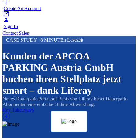
Create An Account
Sign In
Contact Sales
CASE STUDY | 8 MINUTEn Lesezeit
Kunden der APCOA
PARKING Austria GmbH
buchen ihren Stellplatz jetzt
smart – dank Liferay
Neues Dauerpark-Portal auf Basis von Liferay bietet Dauerpark-
Abonnenten eine einfache Online-Abwicklung.
Key Takeaways