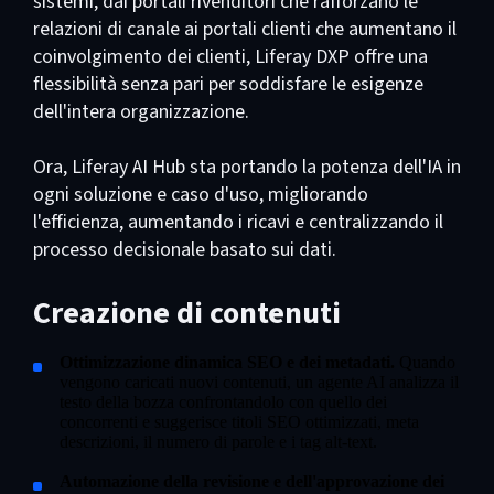
sistemi, dai portali rivenditori che rafforzano le
relazioni di canale ai portali clienti che aumentano il
coinvolgimento dei clienti, Liferay DXP offre una
flessibilità senza pari per soddisfare le esigenze
dell'intera organizzazione.
Ora, Liferay AI Hub sta portando la potenza dell'IA in
ogni soluzione e caso d'uso, migliorando
l'efficienza, aumentando i ricavi e centralizzando il
processo decisionale basato sui dati.
Creazione di contenuti
Ottimizzazione dinamica SEO e dei metadati.
Quando
vengono caricati nuovi contenuti, un agente AI analizza il
testo della bozza confrontandolo con quello dei
concorrenti e suggerisce titoli SEO ottimizzati, meta
descrizioni, il numero di parole e i tag alt-text.
Automazione della revisione e dell'approvazione dei