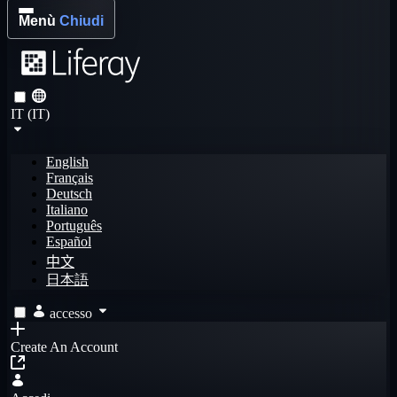
Menù
Chiudi
IT (IT)
English
Français
Deutsch
Italiano
Português
Español
中文
日本語
accesso
Create An Account