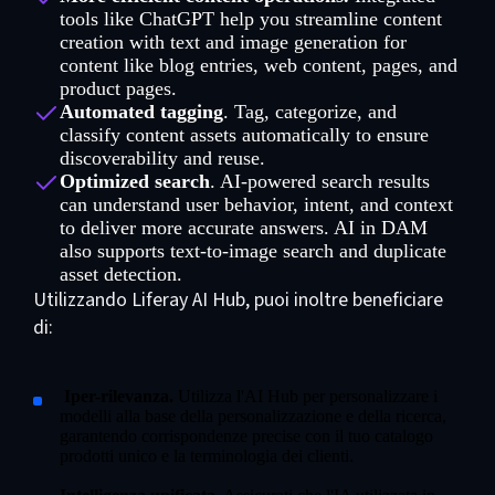
tools like ChatGPT help you streamline content
creation with text and image generation for
content like blog entries, web content, pages, and
product pages.
Automated tagging
. Tag, categorize, and
classify content assets automatically to ensure
discoverability and reuse.
Optimized search
. AI-powered search results
can understand user behavior, intent, and context
to deliver more accurate answers. AI in DAM
also supports text-to-image search and duplicate
asset detection.
Utilizzando Liferay AI Hub, puoi inoltre beneficiare
di:
Iper-rilevanza.
Utilizza l'AI Hub per personalizzare i
modelli alla base della personalizzazione e della ricerca,
garantendo corrispondenze precise con il tuo catalogo
prodotti unico e la terminologia dei clienti.