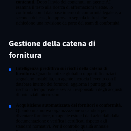
contenuti.
Dopo l'invio dei contenuti, un agente AI
esamina il testo alla ricerca di affermazioni vietate, lo
confronta con il database interno di conformità legale e, a
seconda dei casi, lo approva o segnala le frasi che
richiedono una revisione da parte del team di conformità.
Gestione della catena di
fornitura
Intelligenza predittiva sui rischi della catena di
fornitura.
Quando notizie globali o rapporti finanziari
segnalano instabilità, un agente incrocia l’evento con il
database interno dei fornitori, aggiorna i punteggi di
rischio in tempo reale e avvisa i responsabili degli acquisti
di potenziali interruzioni.
​​​​​​​Acquisizione automatizzata dei fornitori e conformità.
Quando una nuova organizzazione si candida per
diventare fornitore, un agente estrae i dati aziendali dalla
documentazione e verifica i certificati rispetto agli
standard normativi. Per il controllo qualità annuale,