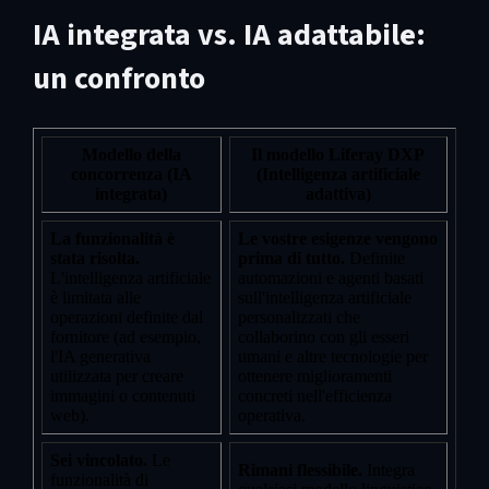
IA integrata vs. IA adattabile:
un confronto
Modello della
Il modello Liferay DXP
concorrenza (IA
(Intelligenza artificiale
integrata)
adattiva)
La funzionalità è
Le vostre esigenze vengono
stata risolta.
prima di tutto.
Definite
L'intelligenza artificiale
automazioni e agenti basati
è limitata alle
sull'intelligenza artificiale
operazioni definite dal
personalizzati che
fornitore (ad esempio,
collaborino con gli esseri
l'IA generativa
umani e altre tecnologie per
utilizzata per creare
ottenere miglioramenti
immagini o contenuti
concreti nell'efficienza
web).
operativa.
Sei vincolato.
Le
Rimani flessibile.
Integra
funzionalità di