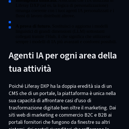
Intelligenza unificata.
Assicurati che l'IA utilizzata in
Liferay DXP (ad es. la logica di personalizzazione)
rimanga coerente con i tuoi agenti IA personalizzati e i
flussi di lavoro distribuiti altrove.
A prova di futuro.
Sostituisci o aggiorna i modelli
linguistici di grandi dimensioni (LLM) sottostanti
collegati tramite l'Hub, il che significa che utilizzerai
sempre i modelli di IA più avanzati e conformi possibili.
Agenti IA per ogni area della
tua attività
Poiché Liferay DXP ha la doppia eredità sia di un
CMS che di un portale, la piattaforma è unica nella
sua capacità di affrontare casi d'uso di
trasformazione digitale ben oltre il marketing. Dai
siti web di marketing e commercio B2C e B2B ai
portali fornitori che fungono da finestre su altri