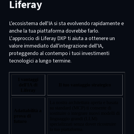
Liferay
L'ecosistema dell'IA si sta evolvendo rapidamente e
anche la tua piattaforma dovrebbe farlo.
L'approccio di Liferay DXP ti aiuta a ottenere un
valore immediato dall'integrazione dell'IA,
proteggendo al contempo i tuoi investimenti
tecnologici a lungo termine.
I vantaggi
dell'IA di
Il tuo vantaggio strategico
Liferay
La nostra architettura aperta e basata
su standard (MCP) ti consente di
Adattabilità a
sostituire o integrare nuovi modelli di
prova di
linguaggio grandi (LLM)
futuro
specializzati senza dover ricostruire
la tua piattaforma.