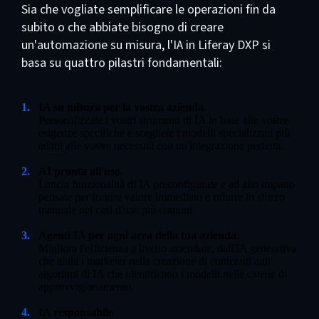
Sia che vogliate semplificare le operazioni fin da
subito o che abbiate bisogno di creare
un'automazione su misura, l'IA in Liferay DXP si
basa su quattro pilastri fondamentali:
IA su misura per la vostra azienda.
Personalizzate i vostri strumenti di IA in base alle vostre
esigenze specifiche e scegliete i modelli specializzati più
adatti alle vostre necessità con un'integrazione perfetta.
AI pronta all'uso.
Lancia funzionalità di IA preconfigurate e ad alto impatto
pensate per fornire valore immediato e ridurre lo sforzo
manuale nei casi d'uso più comuni.
Agenti IA per ogni area della tua azienda.
Migliora l'efficienza a livello aziendale, dall'IA generativa
che aiuta i marketer nella creazione di contenuti agli
algoritmi di IA che identificano i modelli nelle catene di
approvvigionamento.
IA responsabile