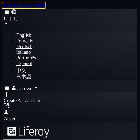
Skip to Main Content
IT (IT)
English
Français
Deutsch
Italiano
Português
Español
中文
日本語
accesso
Create An Account
Accedi