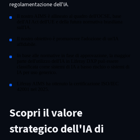
regolamentazione dell'IA.
Il nostro AIMS è allineato al quadro dell'OCSE, base
dell'AI Act dell'UE e della futura normativa brasiliana
sull'IA.
Il nostro obiettivo è promuovere l'adozione di un'IA
affidabile.
In base alle normative in fase di approvazione, la maggior
parte dell'utilizzo dell'IA in Liferay DXP può essere
classificata come sistemi di IA a basso rischio o sistemi di
IA per uso generico.
Liferay AIMS ha ottenuto la certificazione ISO/IEC
42001 nel 2025.
Scopri il valore
strategico dell'IA di