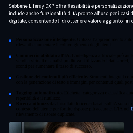
Sebbene Liferay DXP offra flessibilità e personalizzazio
include anche funzionalità di IA pronte all’uso per i casi
digitale, consentendoti di ottenere valore aggiunto fin 
Personalizzazione intelligente.
Utilizza l’apprendimento autom
rilevanti e aumentare il coinvolgimento degli utenti.
Commercio abilitato all'IA.
L'intelligenza artificiale può aiu
vendita virtuali e l'analisi predittiva. Utilizzando i dati storici
sconti per aumentare il tasso di successo.
Gestione dei contenuti più efficiente.
Strumenti integrati com
con la generazione di testo e immagini per contenuti quali post
Tagging automatizzato.
Etichetta, categorizza e classifica au
reperibilità e il riutilizzo.
Ricerca ottimizzata.
I risultati di ricerca basati sull'IA sono 
contesto dell'utente per fornire risposte più accurate. L'IA nel
rilevamento di risorse duplicate.