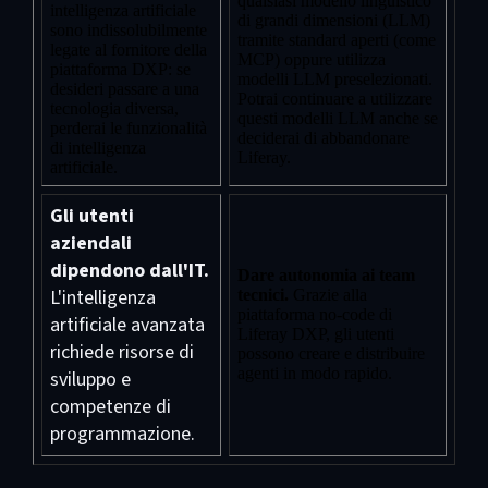
qualsiasi modello linguistico
intelligenza artificiale
di grandi dimensioni (LLM)
sono indissolubilmente
tramite standard aperti (come
legate al fornitore della
MCP) oppure utilizza
piattaforma DXP: se
modelli LLM preselezionati.
desideri passare a una
Potrai continuare a utilizzare
tecnologia diversa,
questi modelli LLM anche se
perderai le funzionalità
deciderai di abbandonare
di intelligenza
Liferay.
artificiale.
Gli utenti
aziendali
dipendono dall'IT.
Dare autonomia ai team
L'intelligenza
tecnici.
Grazie alla
piattaforma no-code di
artificiale avanzata
Liferay DXP, gli utenti
richiede risorse di
possono creare e distribuire
agenti in modo rapido.
sviluppo e
competenze di
programmazione.