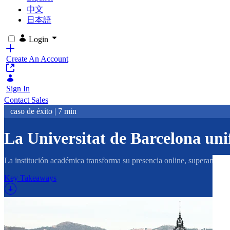
中文
日本語
Login
Create An Account
Sign In
Contact Sales
caso de éxito | 7 min
La Universitat de Barcelona uni
La institución académica transforma su presencia online, superando la 
Key Takeaways