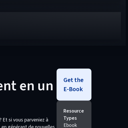
Get the
ent en un
E-Book
Resource
Types
? Et si vous parveniez à
Ebook
t en générant de nouvelles