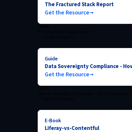
The Fractured Stack Report
Get the Resource
Guide
The Fractured Stack Report
Get the Resource
Guide
Data Sovereignty Compliance - How
Get the Resource
Guide
Data Sovereignty Compliance - How Enterprises C
Get the Resource
E-Book
Liferay-vs-Contentful