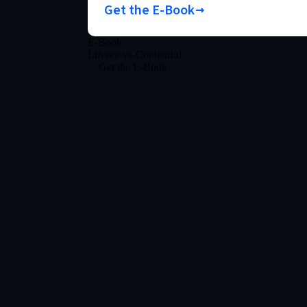
Get the E-Book
E-Book
Liferay-vs-Contentful
Get the E-Book