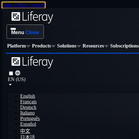
Skip to Main Content
Menu
Close
Platform
Products
Solutions
Resources
Subscriptions
EN (US)
English
Français
Deutsch
Italiano
Português
Español
中文
日本語