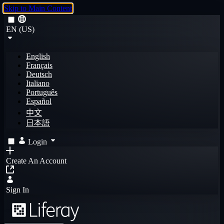
Skip to Main Content
EN (US)
English
Français
Deutsch
Italiano
Português
Español
中文
日本語
Login
Create An Account
Sign In