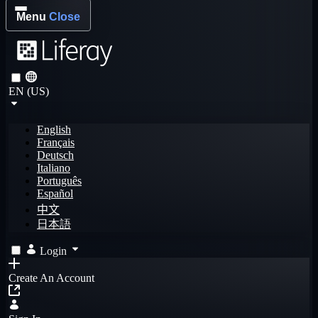
Menu
Close
EN (US)
English
Français
Deutsch
Italiano
Português
Español
中文
日本語
Login
Create An Account