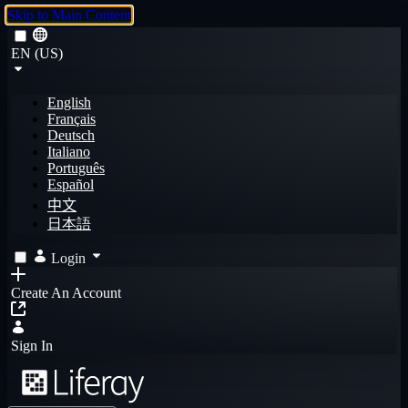
Skip to Main Content
EN (US)
English
Français
Deutsch
Italiano
Português
Español
中文
日本語
Login
Create An Account
Sign In