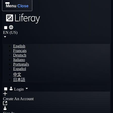
Menu
Close
EN (US)
English
Français
Deutsch
Italiano
Português
Español
中文
日本語
Login
Create An Account