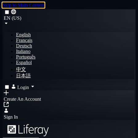
Skip to Main Content
EN (US)
English
Français
Deutsch
Italiano
Português
Español
中文
日本語
Login
Create An Account
Sign In