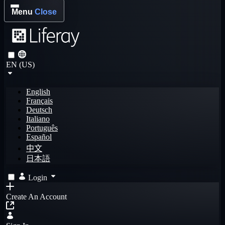
Menu
Close
EN (US)
English
Français
Deutsch
Italiano
Português
Español
中文
日本語
Login
Create An Account