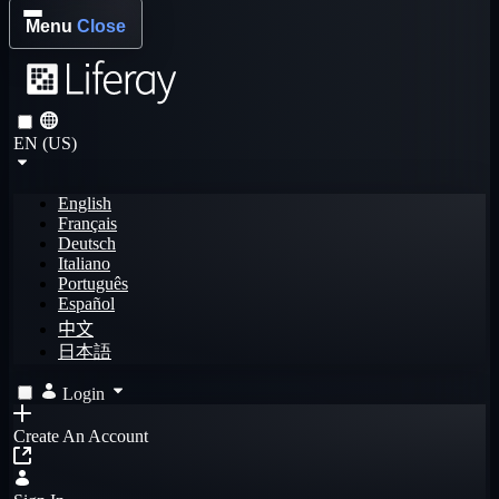
Menu
Close
EN (US)
English
Français
Deutsch
Italiano
Português
Español
中文
日本語
Login
Create An Account