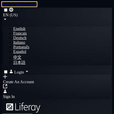
Skip to Main Content
EN (US)
English
Français
Deutsch
Italiano
Português
Español
中文
日本語
Login
Create An Account
Sign In