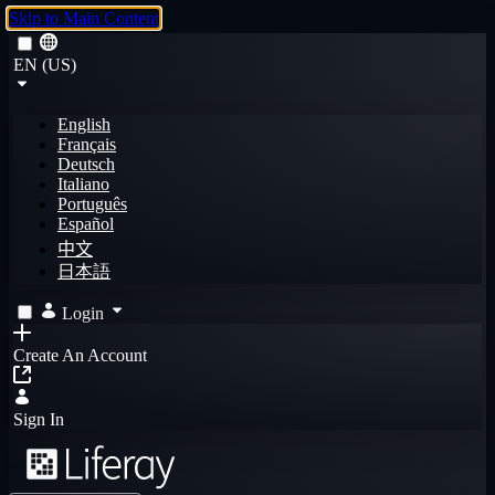
Skip to Main Content
EN (US)
English
Français
Deutsch
Italiano
Português
Español
中文
日本語
Login
Create An Account
Sign In