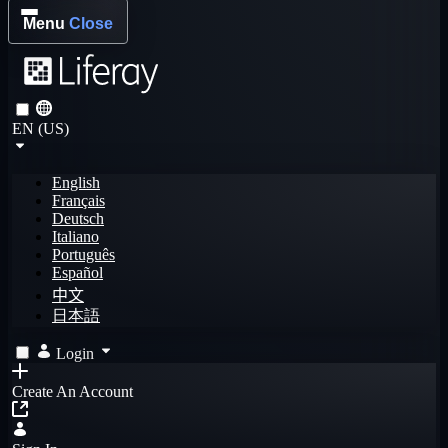
Menu
Close
EN (US)
English
Français
Deutsch
Italiano
Português
Español
中文
日本語
Login
Create An Account