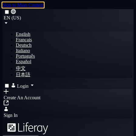
Skip to Main Content
EN (US)
English
Français
Deutsch
Italiano
Português
Español
中文
日本語
Login
Create An Account
Sign In