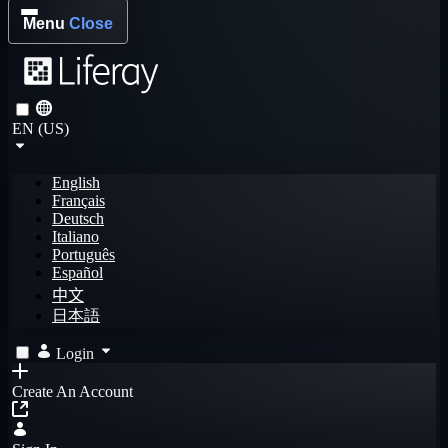
Menu
Close
EN (US)
English
Français
Deutsch
Italiano
Português
Español
中文
日本語
Login
Create An Account