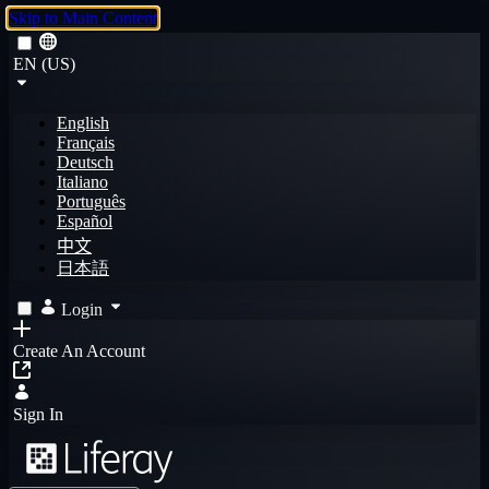
Skip to Main Content
EN (US)
English
Français
Deutsch
Italiano
Português
Español
中文
日本語
Login
Create An Account
Sign In