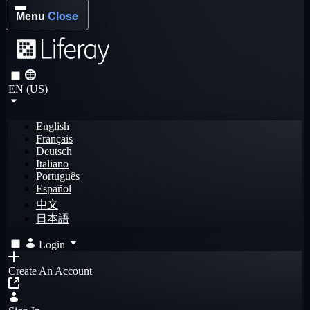
Menu
Close
EN (US)
English
Français
Deutsch
Italiano
Português
Español
中文
日本語
Login
Create An Account