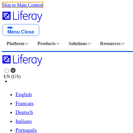
Skip to Main Content
Menu
Close
Platform
Products
Solutions
Resources
EN (US)
English
Français
Deutsch
Italiano
Português