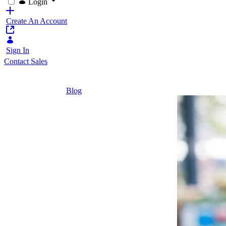
Login
Create An Account
Sign In
Contact Sales
Home
/
Blog
/
A Importância de Conectar Conteúdo e Com
3 Minutes
A
Importância
de Conectar
Conteúdo e