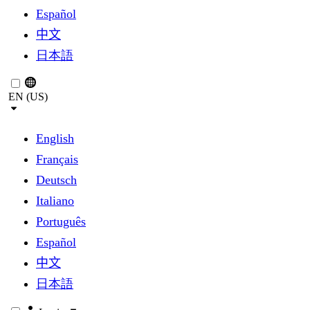
Español
中文
日本語
EN (US)
English
Français
Deutsch
Italiano
Português
Español
中文
日本語