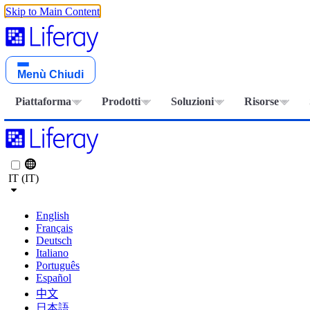
Skip to Main Content
Menù
Chiudi
Piattaforma
Prodotti
Soluzioni
Risorse
IT (IT)
English
Français
Deutsch
Italiano
Português
Español
中文
日本語