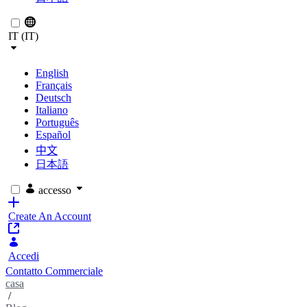
IT (IT)
English
Français
Deutsch
Italiano
Português
Español
中文
日本語
accesso
Create An Account
Accedi
Contatto Commerciale
casa
/