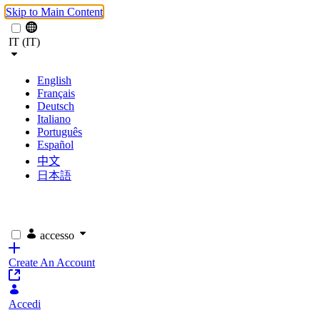
Skip to Main Content
IT (IT)
English
Français
Deutsch
Italiano
Português
Español
中文
日本語
accesso
Create An Account
Accedi