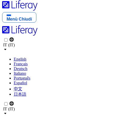
Menù
Chiudi
IT (IT)
English
Français
Deutsch
Italiano
Português
Español
中文
日本語
IT (IT)