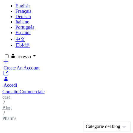
English
Français
Deutsch
Italiano
Português
Español
中文
日本語
accesso
Create An Account
Accedi
Contatto Commerciale
casa
/
Blog
/
Pharma
Categorie del blog