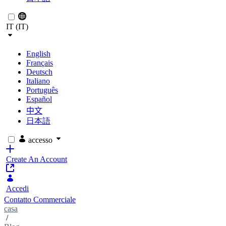
IT (IT)
English
Français
Deutsch
Italiano
Português
Español
中文
日本語
accesso
Create An Account
Accedi
Contatto Commerciale
casa
/