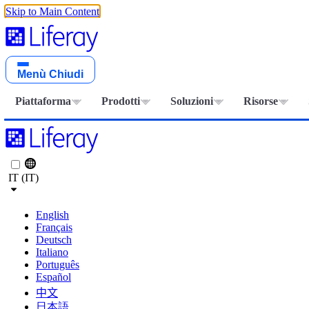
Skip to Main Content
Menù
Chiudi
Piattaforma
Prodotti
Soluzioni
Risorse
IT (IT)
English
Français
Deutsch
Italiano
Português
Español
中文
日本語