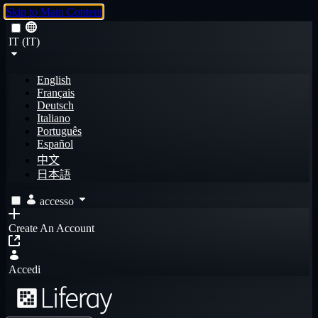
Skip to Main Content
IT (IT)
English
Français
Deutsch
Italiano
Português
Español
中文
日本語
accesso
Create An Account
Accedi