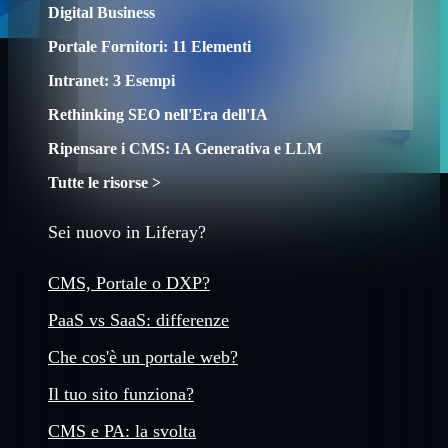
Digital Business
Portale Fornitori: 11 Elementi
Intranet: 3 Esempi
Rethinking SEO nell'Era dell'IA
Ripensare i CMS: IA Generativa e LLM
Tutte le risorse >
Sei nuovo in Liferay?
CMS, Portale o DXP?
PaaS vs SaaS: differenze
Che cos'è un portale web?
Il tuo sito funziona?
CMS e PA: la svolta