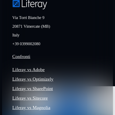
Via Torri Bianche 9
20871 Vimercate (MB)
Italy
+39 0399002080
Confronti
Liferay vs Adobe
Liferay vs Optimizely
Liferay vs SharePoint
Liferay vs Sitecore
Liferay vs Magnolia