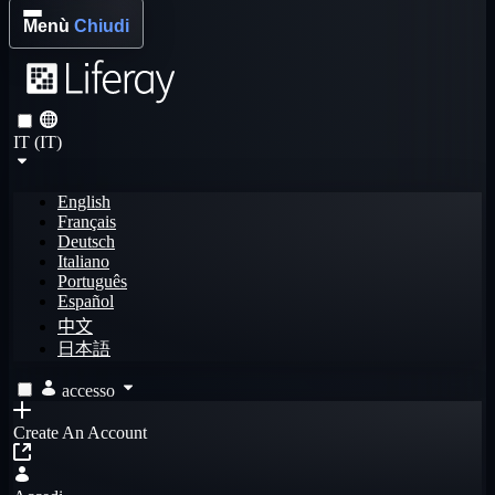
Menù
Chiudi
IT (IT)
English
Français
Deutsch
Italiano
Português
Español
中文
日本語
accesso
Create An Account