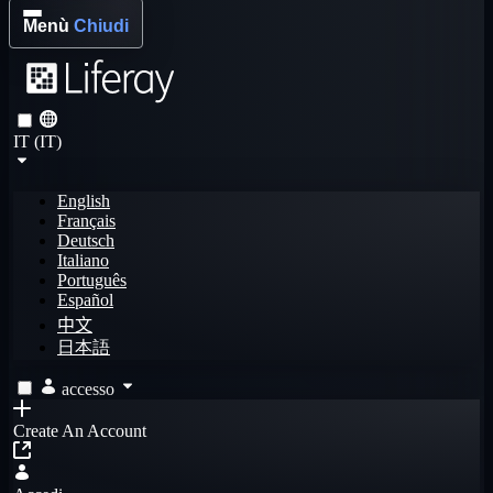
Menù
Chiudi
IT (IT)
English
Français
Deutsch
Italiano
Português
Español
中文
日本語
accesso
Create An Account