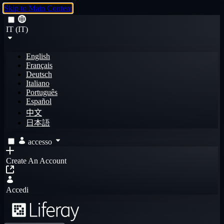
Skip to Main Content
IT (IT)
English
Français
Deutsch
Italiano
Português
Español
中文
日本語
accesso
Create An Account
Accedi