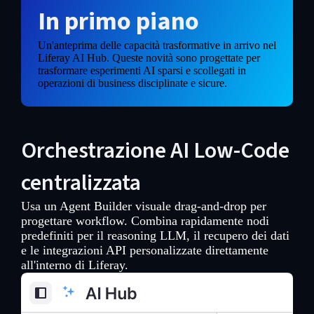
In primo piano
Un'anteprima delle capacità trasformative in arrivo nel
Liferay AI Hub. Queste novità sono progettate per
trasformare esperimenti AI sparsi e scollegati in
operazioni di business disciplinate e sicure.
Orchestrazione AI Low-Code
centralizzata
Usa un Agent Builder visuale drag-and-drop per
progettare workflow. Combina rapidamente nodi
predefiniti per il reasoning LLM, il recupero dei dati
e le integrazioni API personalizzate direttamente
all'interno di Liferay.